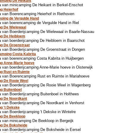
amping De Heikant
 van minicamping De Heikant in Berkel-Enschot
g Heierhof
 van Boerencamping Heierhof in Riethoven
ping de Vergulde Hand
 van boerencamping de Vergulde Hand in Riel
g De Wielewaal
 van Boerderijcamping De Wielewaal in Baarle-Nassau
ng De Heibloem
 van boerderijcamping De Heibloem in Baarschot
g De Groenstraat
 van Boerderijcamping De Groenstraat in Dongen
amping Costa Kabrita
 van boerencamping Costa Kabrita in Huijbergen
ng Anne-Marie hoeve
 van boerderijcamping Anne-Marie hoeve in Oisterwijk
g Rust en Ruimte
a van Boerencamping Rust en Ruimte in Mariahoeve
ng De Rooie Weel
a van Boerderijcamping De Rooie Weel in Wagenberg
g Buitenboel
 van Boerderijcamping Buitenboel in Holthees
ng De Noordkant
 van Boerderijcamping De Noordkant in Venhorst
g 't Dekske
 van Boerderijcamping 't Dekske in Wintelre
ng De Beekloop
 van minicamping De Beekloop in Bergeijk
ng De Boksheide
 van Boerderijcamping De Boksheide in Eersel