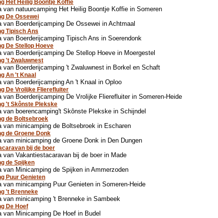
g Het Heilig Boontje Koffie
 van natuurcamping Het Heilig Boontje Koffie in Someren
ng De Ossewei
a van Boerderijcamping De Ossewei in Achtmaal
g Tipisch Ans
 van Boerderijcamping Tipisch Ans in Soerendonk
g De Stellop Hoeve
 van Boerderijcamping De Stellop Hoeve in Moergestel
g 't Zwaluwnest
 van Boerderijcamping 't Zwaluwnest in Borkel en Schaft
g An 't Knaal
 van Boerderijcamping An 't Knaal in Oploo
 De Vrolijke Flierefluiter
 van Boerderijcamping De Vrolijke Flierefluiter in Someren-Heide
g 't Skônste Plekske
 van boerencamping't Skônste Plekske in Schijndel
g de Boltsebroek
 van minicamping de Boltsebroek in Escharen
ng de Groene Donk
a van minicamping de Groene Donk in Den Dungen
acaravan bij de boer
 van Vakantiestacaravan bij de boer in Made
g de Spijken
a van Minicamping de Spijken in Ammerzoden
g Puur Genieten
a van minicamping Puur Genieten in Someren-Heide
g 't Brenneke
a van minicamping 't Brenneke in Sambeek
ng De Hoef
 van Minicamping De Hoef in Budel