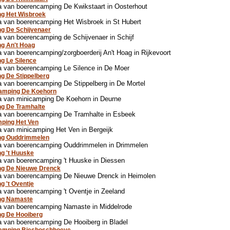
 van boerencamping De Kwikstaart in Oosterhout
ng Het Wisbroek
 van boerencamping Het Wisbroek in St Hubert
g De Schijvenaer
 van boerencamping de Schijvenaer in Schijf
g An't Hoag
 van boerencamping/zorgboerderij An't Hoag in Rijkevoort
g Le Silence
 van boerencamping Le Silence in De Moer
g De Stippelberg
 van boerencamping De Stippelberg in De Mortel
camping De Koehorn
a van minicamping De Koehorn in Deurne
g De Tramhalte
a van boerencamping De Tramhalte in Esbeek
ping Het Ven
 van minicamping Het Ven in Bergeijk
ng Ouddrimmelen
a van boerencamping Ouddrimmelen in Drimmelen
g 't Huuske
 van boerencamping 't Huuske in Diessen
ng De Nieuwe Drenck
a van boerencamping De Nieuwe Drenck in Heimolen
g 't Oventje
 van boerencamping 't Oventje in Zeeland
ng Namaste
a van boerencamping Namaste in Middelrode
ng De Hooiberg
 van boerencamping De Hooiberg in Bladel