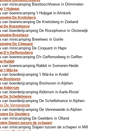
camping Biesboschhoeve
a van minicamping Biesboschhoeve in Drimmelen
g 't Hulpgat
 van boerencamping 't Hulpgat in Almkerk
amping De Kreitsberg
 van boerencamping De Kreitsberg in Zeeland
ng De Rozephoeve
 van boerderijcamping De Rozephoeve in Oisterwijk
camping Breehees
 van minicamping Breehees in Goirle
amping De Cinquant
a van minicamping De Cinquant in Haps
g D'n Geffenseberg
 van boerencamping D'n Geffenseberg in Geffen
g Rabbit
a van boerencamping Rabbit in Someren-Heide
g 't Wài-ke
 van boerderijcamping 't Wài-ke in Andel
ng Boshoven
 van boerderijcamping Boshoven in Alphen
ng Aldörrum
 van boerderijcamping Aldörrum in Aarle-Rixtel
ng De Schellehoeve
 van boerderijcamping De Schellehoeve in Alphen
ng De Venneweide
 van boerderijcamping De Venneweide in Alphen
ping De Geelders
 van minicamping De Geelders in Olland
ping Slapen tussen de schapen
 van minicamping Slapen tussen de schapen in Mill