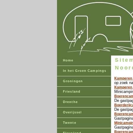
Site
Home
Noor
In het Groen Campings
Kamperen b
Groningen
op zoek na
Kamperen o
Minicampin
Friesland
Boerencam
De gastpag
Drenthe
Boerderij
De gastpa
Overijssel
Boerencam
Gastpagin
Twente
Minicampin
Gastpagin
Boerencam