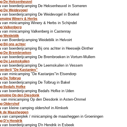
ng De Heksenheuvel
a van boerderijcamping De Heksenheuvel in Someren
ng De Weidevogel
 van boerderijcamping De Weidevogel in Boekel
amping Winery & Herbs
 van minicamping Winery & Herbs in Schijndel
ng Valkenberg
 van minicamping Valkenberg in Castenray
g Weideblik
 van Boerderijcamping Weideblik in Helvoirt
g Bij ons achter
 van boerderijcamping Bij ons achter in Heeswijk-Dinther
ng De Brembroeken
a van boerderijcamping De Brembroeken in Vortum-Mullem
ng De Leemskuilen
a van boerderijcamping De Leemskuilen in Vessem
erderij "De Kastanjes"
 van minicamping "De Kastanjes"in Elsendorp
g De Tolbrug
 van boerderijcamping De Tolbrug in Bakel
ng Bedafs Hofke
 van boerderijcamping Bedafs Hofke in Uden
camping Op den Diesdonk
a van minicamping Op den Diesdonk in Asten-Ommel
g Oldershof
 van kleine camping oldershof in Almkerk
k de Maasheggen
a van camperplek / minicamping de maasheggen in Groeningen
g D'n Hendrik
 van boerderijcamping D'n Hendrik in Esbeek