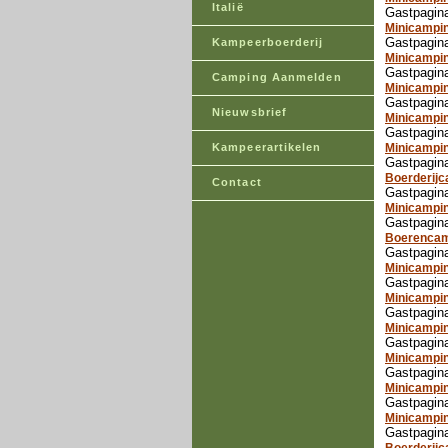
Italië
Gastpagina
Minicampi
Gastpagina
Kampeerboerderij
Minicampin
Gastpagina
Camping Aanmelden
Minicampin
Gastpagina
Nieuwsbrief
Minicampin
Gastpagina
Kampeerartikelen
Minicampin
Gastpagina
Boerderij
Contact
Gastpagin
Minicampin
Gastpagin
Boerencam
Gastpagina
Minicampi
Gastpagin
Minicampin
Gastpagina
Minicampi
Gastpagin
Minicampin
Gastpagina
Minicampi
Gastpagin
Minicampi
Gastpagina