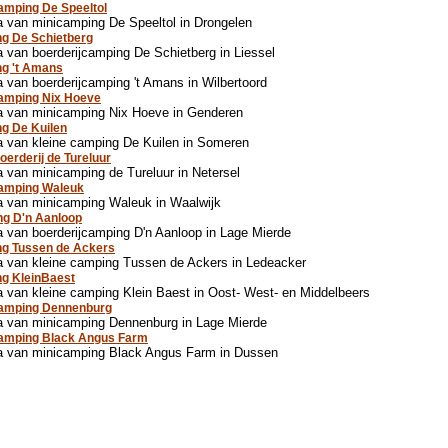
amping De Speeltol
 van minicamping De Speeltol in Drongelen
g De Schietberg
 van boerderijcamping De Schietberg in Liessel
g 't Amans
 van boerderijcamping 't Amans in Wilbertoord
camping Nix Hoeve
a van minicamping Nix Hoeve in Genderen
g De Kuilen
 van kleine camping De Kuilen in Someren
oerderij de Tureluur
 van minicamping de Tureluur in Netersel
camping Waleuk
a van minicamping Waleuk in Waalwijk
ng D'n Aanloop
 van boerderijcamping D'n Aanloop in Lage Mierde
ng Tussen de Ackers
 van kleine camping Tussen de Ackers in Ledeacker
g KleinBaest
 van kleine camping Klein Baest in Oost- West- en Middelbeers
camping Dennenburg
a van minicamping Dennenburg in Lage Mierde
camping Black Angus Farm
a van minicamping Black Angus Farm in Dussen