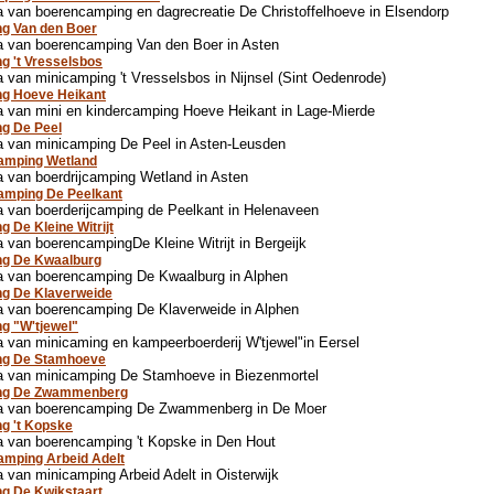
 van boerencamping en dagrecreatie De Christoffelhoeve in Elsendorp
g Van den Boer
a van boerencamping Van den Boer in Asten
g 't Vresselsbos
 van minicamping 't Vresselsbos in Nijnsel (Sint Oedenrode)
ng Hoeve Heikant
 van mini en kindercamping Hoeve Heikant in Lage-Mierde
g De Peel
a van minicamping De Peel in Asten-Leusden
amping Wetland
 van boerdrijcamping Wetland in Asten
amping De Peelkant
 van boerderijcamping de Peelkant in Helenaveen
 De Kleine Witrijt
 van boerencampingDe Kleine Witrijt in Bergeijk
ng De Kwaalburg
a van boerencamping De Kwaalburg in Alphen
ng De Klaverweide
a van boerencamping De Klaverweide in Alphen
g "W'tjewel"
 van minicaming en kampeerboerderij W'tjewel"in Eersel
ng De Stamhoeve
a van minicamping De Stamhoeve in Biezenmortel
ng De Zwammenberg
a van boerencamping De Zwammenberg in De Moer
g 't Kopske
 van boerencamping 't Kopske in Den Hout
amping Arbeid Adelt
 van minicamping Arbeid Adelt in Oisterwijk
g De Kwikstaart