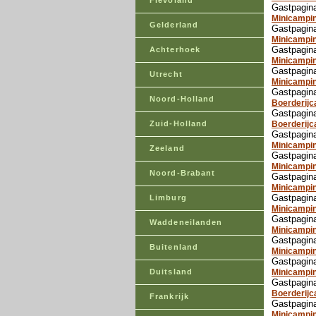
Flevoland
Gastpagina
Minicampin
Gelderland
Gastpagin
Minicampin
Gastpagina
Achterhoek
Minicampi
Gastpagina
Utrecht
Minicampin
Gastpagin
Noord-Holland
Boerderijc
Gastpagina
Zuid-Holland
Boerderijc
Gastpagina
Minicamping
Zeeland
Gastpagina
Minicampi
Noord-Brabant
Gastpagin
Minicampi
Gastpagin
Limburg
Minicampin
Gastpagina
Waddeneilanden
Minicampi
Gastpagin
Buitenland
Minicampi
Gastpagin
Duitsland
Minicampin
Gastpagina
Boerderijc
Frankrijk
Gastpagina
Minicampin