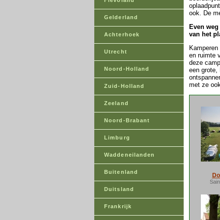
Flevoland
oplaadpunt
ook. De me
Gelderland
Even weg 
van het pl
Achterhoek
Kamperen b
Utrecht
en ruimte 
deze campi
Noord-Holland
een grote,
ontspannen
met ze ook
Zuid-Holland
Zeeland
Noord-Brabant
Limburg
Waddeneilanden
Buitenland
Do
Sai
Duitsland
Frankrijk