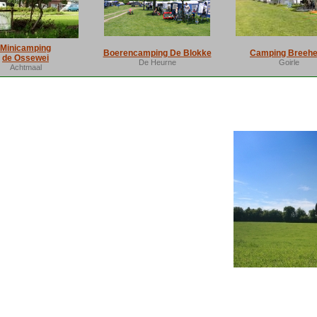
Minicamping
Boerencamping De Blokke
Camping Breeh
de Ossewei
De Heurne
Goirle
Achtmaal