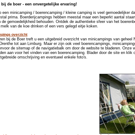
ij de boer - een onvergetelijke ervaring!
p een minicamping / boerencamping / kleine camping is veel gemoedelijker da
estal prima. Boerderijcampings hebben meestal maar een beperkt aantal staanpl
n de gemoedelijkheid behouden. Ontdek de authentieke sfeer van het boerenbed
 melk van de koe drinken of een vers gelegd eitje koken.
pings overzicht
n bij de Boer treft u een uitgebreid overzicht van minicampings van geheel
 Drenthe tot aan Limburg. Maar er zijn ook veel boerencampings, minicampings
ervoor de sitemap of de navigatiebalk om door de website te bladeren. Onze w
den aan voor het vinden van een boerencamping. Blader door de site en klik
itgebreide omschrijving en eventueel enkele foto's.