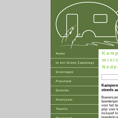
Kamp
Home
mini
In het Groen Campings
Nede
Groningen
Friesland
Kamperen
steeds aa
Drenthe
Boerencamp
Overijssel
boerderije
voor het b
Twente
prijs voor
inclusief 
boerderijc