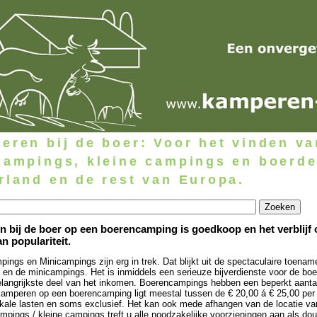
eren bij de boer: Voor het vinden v
campings, kleine campings en boerde
rland en de rest van Europa.
 bij de boer op een boerencamping is goedkoop en het verblijf
n populariteit.
ings en Minicampings zijn erg in trek. Dat blijkt uit de spectaculaire toena
n en de minicampings. Het is inmiddels een serieuze bijverdienste voor de bo
elangrijkste deel van het inkomen. Boerencampings hebben een beperkt aantal 
 kamperen op een boerencamping ligt meestal tussen de € 20,00 á € 25,00 per 
lokale lasten en soms exclusief. Het kan ook mede afhangen van de locatie v
ampings / kleine campings treft u alle noodzakelijke voorzieningen aan als do