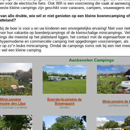
en voor de electrische fiets. Ook Wifi is een voorziening die vaak al aanwez
este kleine campings zijn geschikt voor caravans, campers, vouwwagens en
van alle drukte, wie wil er niet genieten op een kleine boerencamping 
atteland?
ij de boer is voor u en uw kinderen een onvergetelijke ervaring! Niet voor ni
voor hun vakantie op boerderijcampings of de kleinschalige minicampings. Vel
ngs die meestal op het platteland liggen, het contact met de eigenaar/boer 
 hypermoderne en commerciële camping met opgedrongen voorzieningen, als 
 op zo"n leuke minicamping. Omdat de campings soms ook bij een niet meer a
 wel een kleine camping.
Aanbevolen Campings
Minicamping
Boerderijcamping de
Minicamping de 
maine des Lilas
Boomgaard
Lichtenvoorde
nt Germain Lembron
Vorden