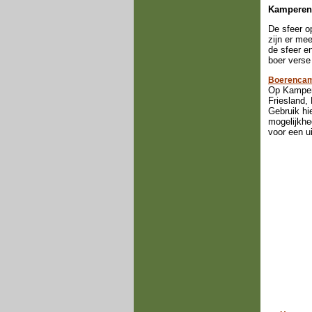
Kamperen b
De sfeer o
zijn er me
de sfeer e
boer verse
Boerencam
Op Kampere
Friesland,
Gebruik hi
mogelijkhe
voor een u