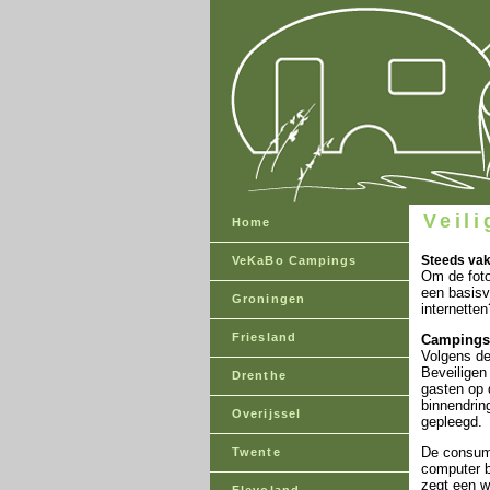
Veil
Home
Steeds vak
VeKaBo Campings
Om de foto
een basisv
Groningen
internetten
Friesland
Campings 
Volgens de
Beveiligen
Drenthe
gasten op 
binnendrin
Overijssel
gepleegd.
De consume
Twente
computer b
zegt een w