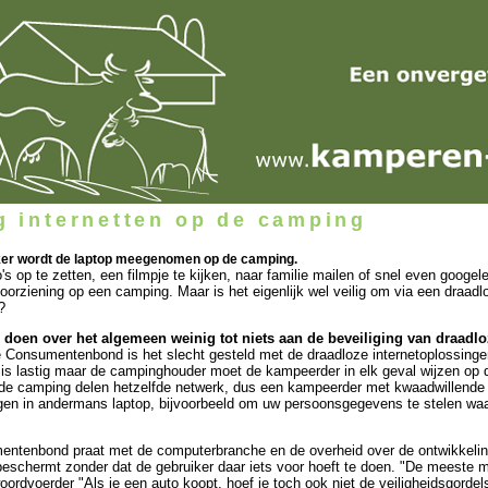
ig internetten op de camping
er wordt de laptop meegenomen op de camping.
's op te zetten, een filmpje te kijken, naar familie mailen of snel even googe
oorziening op een camping. Maar is het eigenlijk wel veilig om via een draad
?
doen over het algemeen weinig tot niets aan de beveiliging van draadlo
 Consumentenbond is het slecht gesteld met de draadloze internetoplossingen 
 is lastig maar de campinghouder moet de kampeerder in elk geval wijzen op d
de camping delen hetzelfde netwerk, dus een kampeerder met kwaadwillende 
gen in andermans laptop, bijvoorbeeld om uw persoonsgegevens te stelen waa
ntenbond praat met de computerbranche en de overheid over de ontwikkeling
eschermt zonder dat de gebruiker daar iets voor hoeft te doen. "De meeste m
oordvoerder "Als je een auto koopt, hoef je toch ook niet de veiligheidsgordel