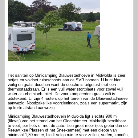
Het sanitair op Minicamping Blauwestadhoeve in Midwolda is zeer
netjes en voldoet ruimschoots aan de SVR normen. U kunt hier
veilig en gratis douchen want de douche is uitgerust met een
thermostaatkraan. Er is een vuil water stortplaats voor zowel vuil
water als chemisch toilet. De voor kampeerders gratis wifi is
uitstekend. Er zijn 4 routers op het terrein van de Blauwestadhoeve
aanwezig. Noodzakelijke voorzieningen, zoals een supermarkt, zijn
op korte afstand aanwezig.
Minicamping Blauwestadhoevein Midwolda ligt slechts 900 m
(filevrij) van het strand van het Oldambtmeer. Makkelijk bereikbaar
te voet, per fiets of met de auto. Een groot meer (iets groter dan de
Reeuwijkse Plassen of het Sneekermeer) met een diepte van
minimaal 1,30 meter, biedt volop ruimte voor zeilen, surfen, kanoën,