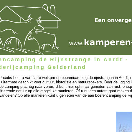
encamping de Rijnstrange in Aerdt -
derijcamping Gelderland
 Jacobs heet u van harte welkom op boerencamping de rijnstrangen in Aerdt, 
uitermate geschikt voor cultuur, historisie en natuurzoekers. Door de ligging 
 de camping prachtig naar voren. U kunt hier optimaal genieten van rust, onts
itterende natuur op alle mogelijke manieren. Of u nu een autorit gaat maken d
 wandelen? Op alle manieren kunt u genieten van de aan boerencamping de Ri