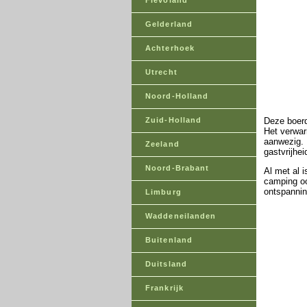
Flevoland
Gelderland
Achterhoek
Utrecht
Noord-Holland
Zuid-Holland
Deze boerd
Het verwar
aanwezig. 
Zeeland
gastvrijhe
Noord-Brabant
Al met al 
camping oo
ontspannin
Limburg
Waddeneilanden
Buitenland
Duitsland
Frankrijk