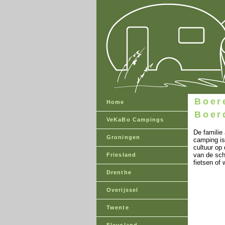
Boer
Home
Boer
VeKaBo Campings
De familie
Groningen
camping is 
cultuur op
van de sch
Friesland
fietsen of
Drenthe
Overijssel
Twente