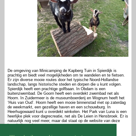
De omgeving van Minicamping de Kapberg Tuin in Spierdijk is
prachtig en biedt veel mogelijkheden om te wandelen en te fietsen.
Er zijn diverse mooie routes door het typische Noord-Hollandse
landschap, langs historische steden en dorpen die u kunt volgen.
Spierdijk heeft een prachtige golfbaan. In Obdam is een
buitenzwembad. De Goorn heeft een overdekt zwembad net als
Hoorn. In Zuidermeer is de museumboerderij en Wognum heeft het
‘Huis van Oud’. Hoorn heeft een mooie binnenstad met op zaterdag
de weekmarkt, een gezellige haven en een schouwburg. In
Heerhugowaard kunt u overdekt winkelen. Het Park van Luna is een
heerlijke plek voor dagrecreatie, net als De Leien in Hensbroek. Er is
natuurlijk nog veel meer, maar dat staat op de website van deze
boerderijcamping.
Wilt u meer informatie over deze boerderijcamping in de