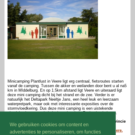
Minicamping Plantlust in Veere ligt erg centraal, fietsroutes starten
vanaf de camping. Tussen de akker en weilanden door bent u al na5
km in MIddelburg. En op 1.5km afstand ligt Veere en uiteraard ligt
deze mini camping dicht bij het strand en de zee. Verder is er
natuurlijk het Deltapark Neeltje Jans, een heel leuk en leerzaam
waterpretpark, maar ook met interessante exposities over de
stormvloedkering. Dus deze mini camping is een uistekende
uitvalsbasis om een hele leuke vakantie in Zeeland te beleven.
Wilt u meer weten over deze boerderijcamping in de provincie
We gebruiken cookies om content en
Zeeland?
Bezoek dan eens de website van Minicamping Plantlust in Veere.
advertenties te personaliseren, om functies