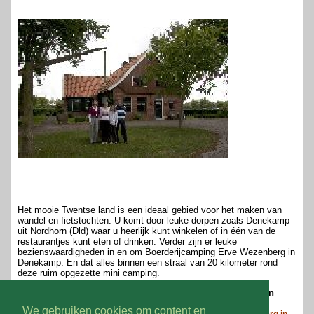
Het mooie Twentse land is een ideaal gebied voor het maken van
wandel en fietstochten. U komt door leuke dorpen zoals Denekamp
uit Nordhorn (Dld) waar u heerlijk kunt winkelen of in één van de
restaurantjes kunt eten of drinken. Verder zijn er leuke
bezienswaardigheden in en om Boerderijcamping Erve Wezenberg in
Denekamp. En dat alles binnen een straal van 20 kilometer rond
deze ruim opgezette mini camping.
Wilt u nog meer weten over deze boerderijcamping in
Overijssel?
We gebruiken cookies om content en