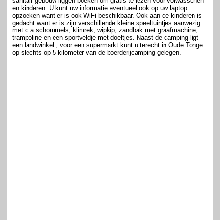
sanitair gebouw liggen boeken om gratis te lezen voor volwassenen
en kinderen. U kunt uw informatie eventueel ook op uw laptop
opzoeken want er is ook WiFi beschikbaar. Ook aan de kinderen is
gedacht want er is zijn verschillende kleine speeltuintjes aanwezig
met o.a schommels, klimrek, wipkip, zandbak met graafmachine,
trampoline en een sportveldje met doeltjes. Naast de camping ligt
een landwinkel , voor een supermarkt kunt u terecht in Oude Tonge
op slechts op 5 kilometer van de boerderijcamping gelegen.