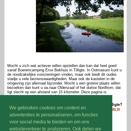
Mocht u zich wat actiever willen opstellen dan kan dat heel goed
vanaf Boerencamping Erve Bekhuis in Tilligte. In Ootmasum kunt u
de noodzakelijke voorzieningen vinden, maar ook biedt dit oudes
stadje u vele bezienswaardigheden. Maar ook de kastelen in de
omgeving zijn allemaal bijzonder. Mocht u een grotere plaats willen
bezoeken dan kunt u oa.naar Oldenzaal of het duitse Nordhorn, dat
ligt slecht op een afstand van 15 kilometer. Deze pagina is
gewoonweg te klein om alle informatie weer te geven.
Wilt u dus meer weten over deze boerderijcamping in Tilligte?
We gebruiken cookies om content en
Bezoek dan eens de website van boerencamping Erve Bekhuis in
Tilligte
advertenties te personaliseren, om functies
voor social media te bieden en om ons
Volg ons op:
websiteverkeer te analyseren. Ook delen we