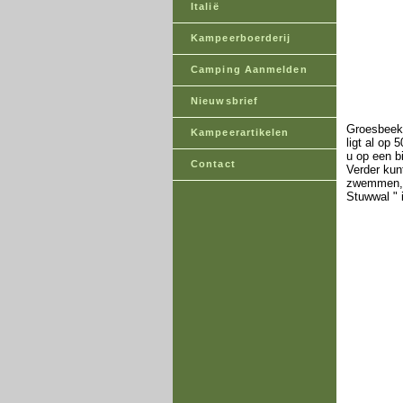
Italië
Kampeerboerderij
Camping Aanmelden
Nieuwsbrief
Groesbeek 
Kampeerartikelen
ligt al op
u op een b
Contact
Verder kun
zwemmen, w
Stuwwal " 