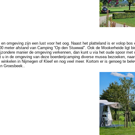
en omgeving zijn een lust voor het oog. Naast het platteland is er volop bos
 500 meter afstand van Camping “Op den Stuwwal". Ook de Mookerheide ligt b
ijzondere manier de omgeving verkennen, dan kunt u via het oude spoor met d
t u in de omgeving van deze boerderijcamping diverse musea bezoeken, naar d
inkelen in Nijmegen of Kleef en nog veel meer. Kortom er is genoeg te belev
in Groesbeek..