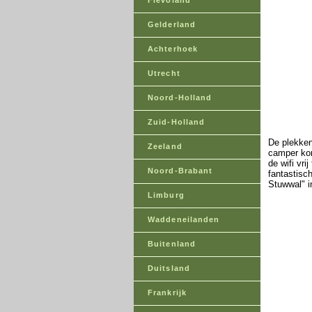
Flevoland
Gelderland
Achterhoek
Utrecht
Noord-Holland
Zuid-Holland
De plekken
Zeeland
camper kom
de wifi vri
Noord-Brabant
fantastisc
Stuwwal" i
Limburg
Waddeneilanden
Buitenland
Duitsland
Frankrijk