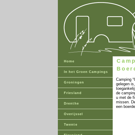
Camp
Home
Boer
In het Groen Campings
Camping “O
Groningen
gelegen is,
toegankeli
de camping
Friesland
u met de f
missen. De
Drenthe
een boerde
Overijssel
Twente