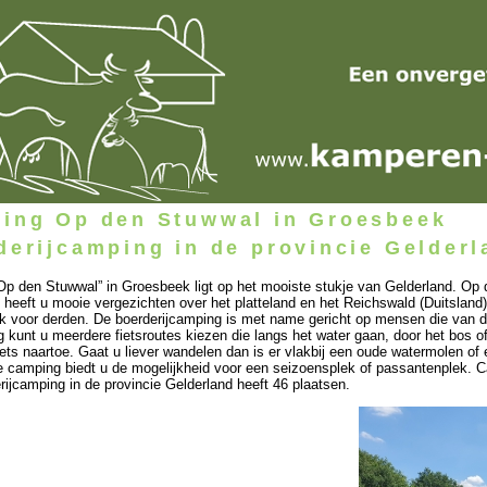
ing Op den Stuwwal in Groesbeek
derijcamping in de provincie Gelderl
p den Stuwwal” in Groesbeek ligt op het mooiste stukje van Gelderland. Op
 heeft u mooie vergezichten over het platteland en het Reichswald (Duitsland).
jk voor derden. De boerderijcamping is met name gericht op mensen die van de
 kunt u meerdere fietsroutes kiezen die langs het water gaan, door het bos of 
iets naartoe. Gaat u liever wandelen dan is er vlakbij een oude watermolen of
 camping biedt u de mogelijkheid voor een seizoensplek of passantenplek.
rijcamping in de provincie Gelderland heeft 46 plaatsen.