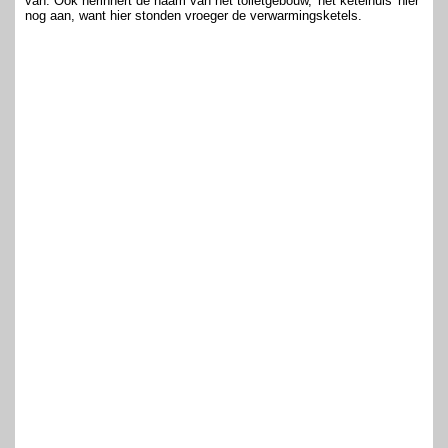
van. Ook herinnert de naam van het toiletgebouw, 'het ketelhuis' hier
nog aan, want hier stonden vroeger de verwarmingsketels.