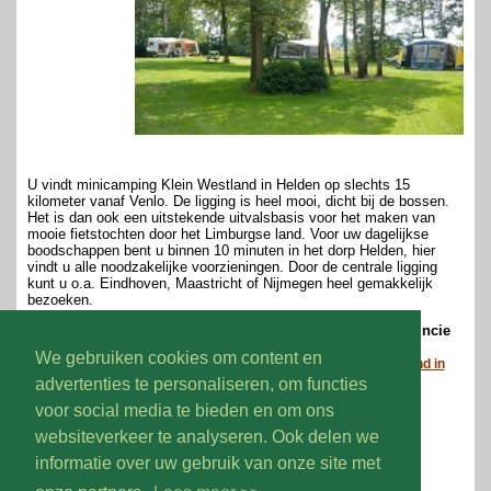
U vindt minicamping Klein Westland in Helden op slechts 15
kilometer vanaf Venlo. De ligging is heel mooi, dicht bij de bossen.
Het is dan ook een uitstekende uitvalsbasis voor het maken van
mooie fietstochten door het Limburgse land. Voor uw dagelijkse
boodschappen bent u binnen 10 minuten in het dorp Helden, hier
vindt u alle noodzakelijke voorzieningen. Door de centrale ligging
kunt u o.a. Eindhoven, Maastricht of Nijmegen heel gemakkelijk
bezoeken.
Wilt u meer weten over deze boerencamping in de provincie
Limburg?
We gebruiken cookies om content en
Bezoek dan eens de website van minicamping Klein Westland in
Helden.
advertenties te personaliseren, om functies
voor social media te bieden en om ons
Volg ons op:
websiteverkeer te analyseren. Ook delen we
informatie over uw gebruik van onze site met