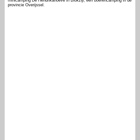
minicamping De Hendrikahoeve in Blokzijl, een boerencamping in de
provincie Overijssel.