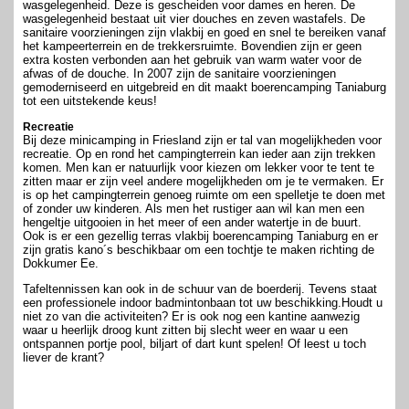
wasgelegenheid. Deze is gescheiden voor dames en heren. De
wasgelegenheid bestaat uit vier douches en zeven wastafels. De
sanitaire voorzieningen zijn vlakbij en goed en snel te bereiken vanaf
het kampeerterrein en de trekkersruimte. Bovendien zijn er geen
extra kosten verbonden aan het gebruik van warm water voor de
afwas of de douche. In 2007 zijn de sanitaire voorzieningen
gemoderniseerd en uitgebreid en dit maakt boerencamping Taniaburg
tot een uitstekende keus!
Recreatie
Bij deze minicamping in Friesland zijn er tal van mogelijkheden voor
recreatie. Op en rond het campingterrein kan ieder aan zijn trekken
komen. Men kan er natuurlijk voor kiezen om lekker voor te tent te
zitten maar er zijn veel andere mogelijkheden om je te vermaken. Er
is op het campingterrein genoeg ruimte om een spelletje te doen met
of zonder uw kinderen. Als men het rustiger aan wil kan men een
hengeltje uitgooien in het meer of een ander watertje in de buurt.
Ook is er een gezellig terras vlakbij boerencamping Taniaburg en er
zijn gratis kano´s beschikbaar om een tochtje te maken richting de
Dokkumer Ee.
Tafeltennissen kan ook in de schuur van de boerderij. Tevens staat
een professionele indoor badmintonbaan tot uw beschikking.Houdt u
niet zo van die activiteiten? Er is ook nog een kantine aanwezig
waar u heerlijk droog kunt zitten bij slecht weer en waar u een
ontspannen portje pool, biljart of dart kunt spelen! Of leest u toch
liever de krant?