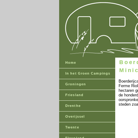
Boer
Home
Mini
In het Groen Campings
Boerderijc
Groningen
Ferme Riol
hectaren g
de honderd
Friesland
oorspronke
steden zoa
Drenthe
Overijssel
Twente