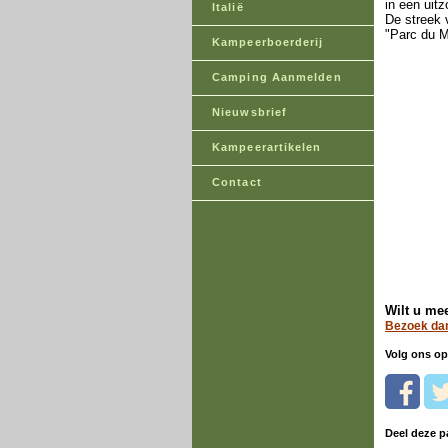
in een uitz
Italië
De streek 
"Parc du M
Kampeerboerderij
Camping Aanmelden
Nieuwsbrief
Kampeerartikelen
Contact
Wilt u me
Bezoek dan
Volg ons op
Deel deze p