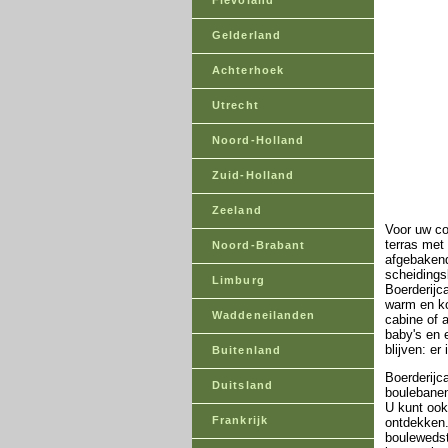
Flevoland
Gelderland
Achterhoek
Utrecht
Noord-Holland
Zuid-Holland
Zeeland
Voor uw co
terras met 
Noord-Brabant
afgebakend
scheidings
Limburg
Boerderijc
warm en ko
Waddeneilanden
cabine of 
baby's en 
blijven: er
Buitenland
Boerderijc
Duitsland
boulebanen,
U kunt ook
Frankrijk
ontdekken.
boulewedst