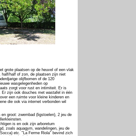
t grote plaatsen op de heuvel of een vlak
half/half of zon, de plaatsen zijn niet
derdjarige olijfbomen of de 120
2 nieuwe wasgelegenheden op
s zorgt voor rust en intimiteit. Er is
. Er zijn ook douches met wastafel in één
over een ruimte voor kleine kinderen en
ne die ook via internet verbonden wil
 en groot: zwembad (ligstoelen), 2 jeu de
llerkleinsten.
tigen is en ook zijn arboretum
rgd, zoals aquagym, wandelingen, jeu de
Socca) etc. "La Ferme Riola" bevind zich