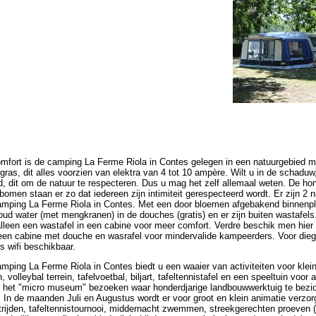
mfort is de camping La Ferme Riola in Contes gelegen in een natuurgebied me
gras, dit alles voorzien van elektra van 4 tot 10 ampère. Wilt u in de schaduw, 
, dit om de natuur te respecteren. Dus u mag het zelf allemaal weten. De hon
bomen staan er zo dat iedereen zijn intimiteit gerespecteerd wordt. Er zijn 
amping La Ferme Riola in Contes. Met een door bloemen afgebakend binnenplaat
ud water (met mengkranen) in de douches (gratis) en er zijn buiten wastafels
alleen een wastafel in een cabine voor meer comfort. Verdre beschik men hier 
een cabine met douche en wasrafel voor mindervalide kampeerders. Voor diege
 is wifi beschikbaar.
amping La Ferme Riola in Contes biedt u een waaier van activiteiten voor klein
 volleybal terrein, tafelvoetbal, biljart, tafeltennistafel en een speeltuin voor a
 het "micro museum" bezoeken waar honderdjarige landbouwwerktuig te bezich
 In de maanden Juli en Augustus wordt er voor groot en klein animatie verzo
rijden, tafeltennistournooi, middernacht zwemmen, streekgerechten proeven (