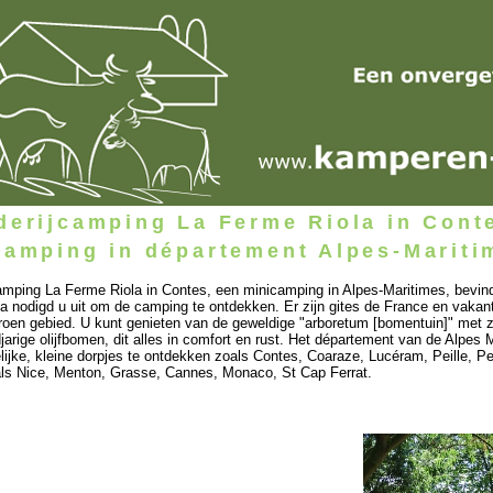
derijcamping La Ferme Riola in Cont
camping in département Alpes-Maritim
amping La Ferme Riola in Contes, een minicamping in Alpes-Maritimes, bevin
a nodigd u uit om de camping te ontdekken. Er zijn gites de France en vakan
roen gebied. U kunt genieten van de geweldige "arboretum [bomentuin]" met 
jarige olijfbomen, dit alles in comfort en rust. Het département van de Alpes
lijke, kleine dorpjes te ontdekken zoals Contes, Coaraze, Lucéram, Peille, Pe
ls Nice, Menton, Grasse, Cannes, Monaco, St Cap Ferrat.