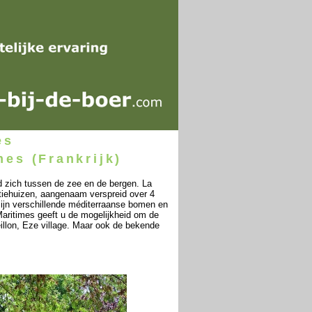
es
es (Frankrijk)
d zich tussen de zee en de bergen. La
tiehuizen, aangenaam verspreid over 4
zijn verschillende méditerraanse bomen en
 Maritimes geeft u de mogelijkheid om de
illon, Eze village. Maar ook de bekende