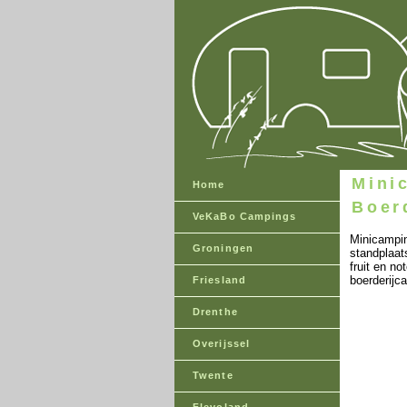
Mini
Home
Boer
VeKaBo Campings
Minicampin
Groningen
standplaat
fruit en n
boerderijc
Friesland
Drenthe
Overijssel
Twente