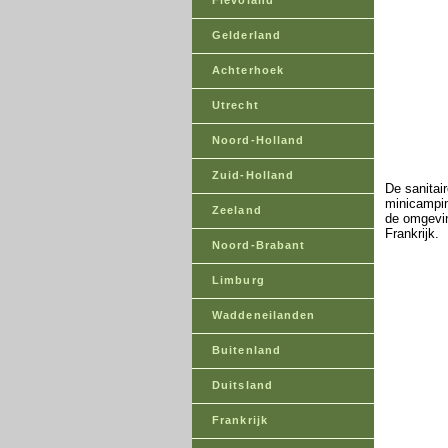
Flevoland
Gelderland
Achterhoek
Utrecht
Noord-Holland
Zuid-Holland
De sanitai
minicampin
Zeeland
de omgevin
Frankrijk.
Noord-Brabant
Limburg
Waddeneilanden
Buitenland
Duitsland
Frankrijk