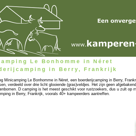
camping Le Bonhomme in Néret
derijcamping in Berry, Frankrijk
g Minicamping Le Bonhomme in Néret, een boerderijcamping in Berry, Frankr
sen, verdeeld over drie licht glooiende (gras)veldjes. Het zijn geen afgebaken
otenbomen. D camping is het meest geschikt voor rustzoekers, dus u zult op
amping in Berry, Frankrijk, voorals 40+ kampeerders aantreffen.