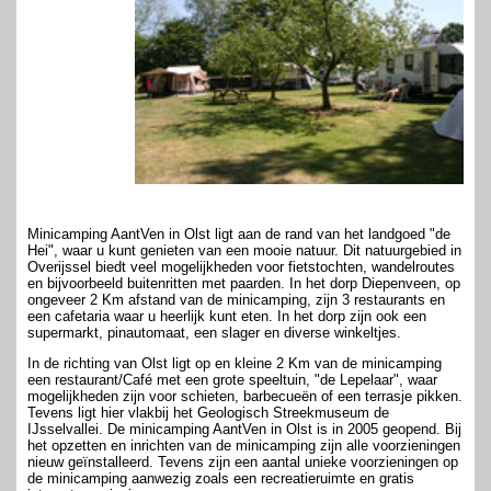
Minicamping AantVen in Olst ligt aan de rand van het landgoed "de
Hei", waar u kunt genieten van een mooie natuur. Dit natuurgebied in
Overijssel biedt veel mogelijkheden voor fietstochten, wandelroutes
en bijvoorbeeld buitenritten met paarden. In het dorp Diepenveen, op
ongeveer 2 Km afstand van de minicamping, zijn 3 restaurants en
een cafetaria waar u heerlijk kunt eten. In het dorp zijn ook een
supermarkt, pinautomaat, een slager en diverse winkeltjes.
In de richting van Olst ligt op en kleine 2 Km van de minicamping
een restaurant/Café met een grote speeltuin, "de Lepelaar", waar
mogelijkheden zijn voor schieten, barbecueën of een terrasje pikken.
Tevens ligt hier vlakbij het Geologisch Streekmuseum de
IJsselvallei. De minicamping AantVen in Olst is in 2005 geopend. Bij
het opzetten en inrichten van de minicamping zijn alle voorzieningen
nieuw geïnstalleerd. Tevens zijn een aantal unieke voorzieningen op
de minicamping aanwezig zoals een recreatieruimte en gratis