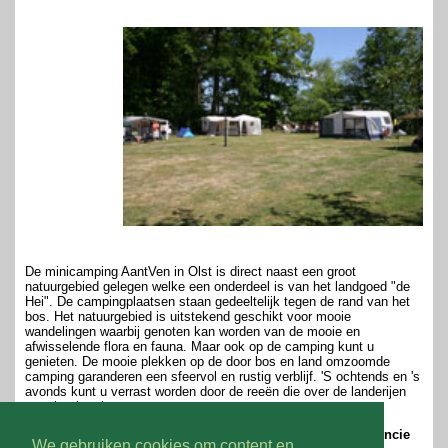
De minicamping AantVen in Olst is direct naast een groot
natuurgebied gelegen welke een onderdeel is van het landgoed "de
Hei". De campingplaatsen staan gedeeltelijk tegen de rand van het
bos. Het natuurgebied is uitstekend geschikt voor mooie
wandelingen waarbij genoten kan worden van de mooie en
afwisselende flora en fauna. Maar ook op de camping kunt u
genieten. De mooie plekken op de door bos en land omzoomde
camping garanderen een sfeervol en rustig verblijf. 'S ochtends en 's
avonds kunt u verrast worden door de reeën die over de landerijen
naar het bos lopen.
Wilt u ook meer weten over deze minicamping in de provincie
We gebruiken cookies om content en