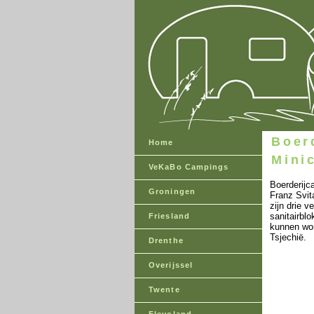
Boer
Home
Mini
VeKaBo Campings
Boerderijc
Groningen
Franz Svit
zijn drie 
sanitairbl
Friesland
kunnen wor
Tsjechië.
Drenthe
Overijssel
Twente