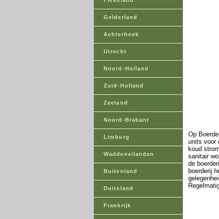
Flevoland
Gelderland
Achterhoek
Utrecht
Noord-Holland
Zuid-Holland
Zeeland
Noord-Brabant
Op Boerder
Limburg
units voor
koud strom
Waddeneilanden
sanitair w
de boerder
boerderij 
Buitenland
gelegenhei
Regelmatig
Duitsland
Frankrijk