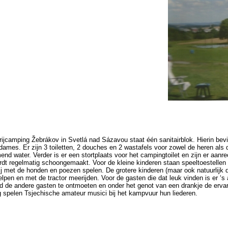
ijcamping Žebrákov in Svetlá nad Sázavou staat één sanitairblok. Hierin bev
 dames. Er zijn 3 toiletten, 2 douches en 2 wastafels voor zowel de heren a
end water. Verder is er een stortplaats voor het campingtoilet en zijn er aa
ordt regelmatig schoongemaakt. Voor de kleine kinderen staan speeltoestelle
ij met de honden en poezen spelen. De grotere kinderen (maar ook natuurlij
helpen en met de tractor meerijden. Voor de gasten die dat leuk vinden is er ‘
d de andere gasten te ontmoeten en onder het genot van een drankje de ervar
 spelen Tsjechische amateur musici bij het kampvuur hun liederen.