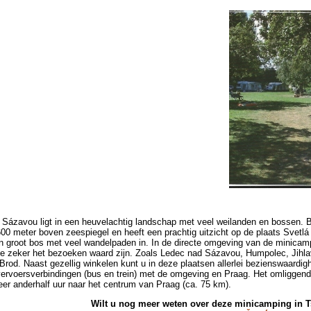
 Sázavou ligt in een heuvelachtig landschap met veel weilanden en bossen. B
00 meter boven zeespiegel en heeft een prachtig uitzicht op de plaats Svetl
en groot bos met veel wandelpaden in. In de directe omgeving van de minicamp
ie zeker het bezoeken waard zijn. Zoals Ledec nad Sázavou, Humpolec, Jihla
Brod. Naast gezellig winkelen kunt u in deze plaatsen allerlei bezienswaardi
ervoersverbindingen (bus en trein) met de omgeving en Praag. Het omliggende
eer anderhalf uur naar het centrum van Praag (ca. 75 km).
Wilt u nog meer weten over deze minicamping in T