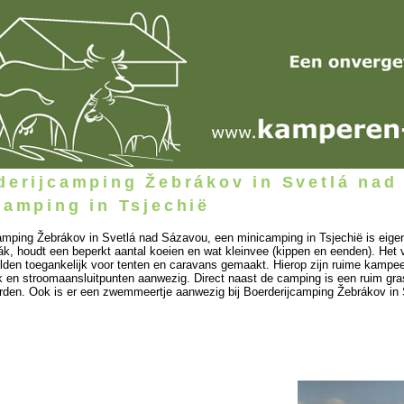
derijcamping Žebrákov in Svetlá nad
camping in Tsjechië
amping Žebrákov in Svetlá nad Sázavou, een minicamping in Tsjechië is eigen
ák, houdt een beperkt aantal koeien en wat kleinvee (kippen en eenden). Het ve
velden toegankelijk voor tenten en caravans gemaakt. Hierop zijn ruime kampe
ok en stroomaansluitpunten aanwezig. Direct naast de camping is een ruim grasv
den. Ook is er een zwemmeertje aanwezig bij Boerderijcamping Žebrákov in