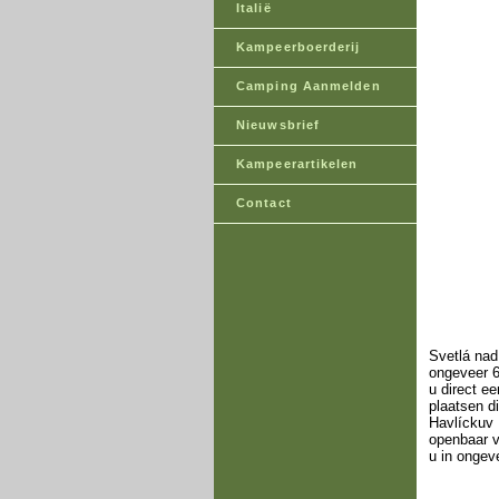
Italië
Kampeerboerderij
Camping Aanmelden
Nieuwsbrief
Kampeerartikelen
Contact
Svetlá nad
ongeveer 6
u direct e
plaatsen d
Havlíckuv 
openbaar v
u in ongev