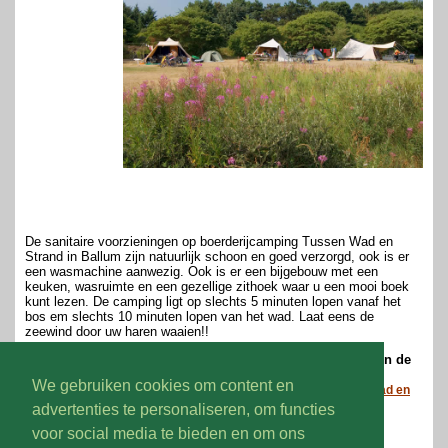
De sanitaire voorzieningen op boerderijcamping Tussen Wad en
Strand in Ballum zijn natuurlijk schoon en goed verzorgd, ook is er
een wasmachine aanwezig. Ook is er een bijgebouw met een
keuken, wasruimte en een gezellige zithoek waar u een mooi boek
kunt lezen. De camping ligt op slechts 5 minuten lopen vanaf het
bos em slechts 10 minuten lopen van het wad. Laat eens de
zeewind door uw haren waaien!!
Bent u nieuwsgierig geworden naar deze minicamping in de
provincie Friesland (Ameland) ?
We gebruiken cookies om content en
Bezoek dan hier de website van boerderijcamping Tussen Wad en
Strand in Ballum.
advertenties te personaliseren, om functies
voor social media te bieden en om ons
Volg ons op: