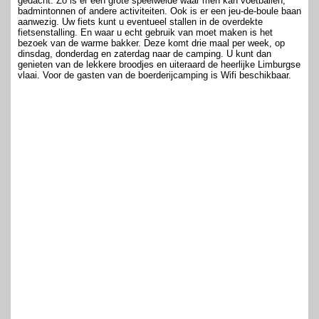
gedacht. Zo is er een grote speelweide waar men kan voetballen,
badmintonnen of andere activiteiten. Ook is er een jeu-de-boule baan
aanwezig. Uw fiets kunt u eventueel stallen in de overdekte
fietsenstalling. En waar u echt gebruik van moet maken is het
bezoek van de warme bakker. Deze komt drie maal per week, op
dinsdag, donderdag en zaterdag naar de camping. U kunt dan
genieten van de lekkere broodjes en uiteraard de heerlijke Limburgse
vlaai. Voor de gasten van de boerderijcamping is Wifi beschikbaar.